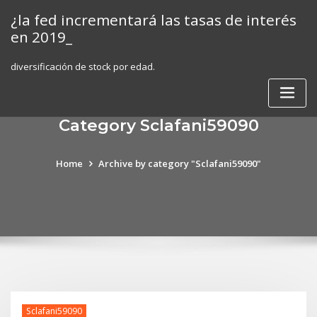
Skip
¿la fed incrementará las tasas de interés
to
en 2019_
content
diversificación de stock por edad.
Category Sclafani59090
Home
Archive by category "Sclafani59090"
Sclafani59090