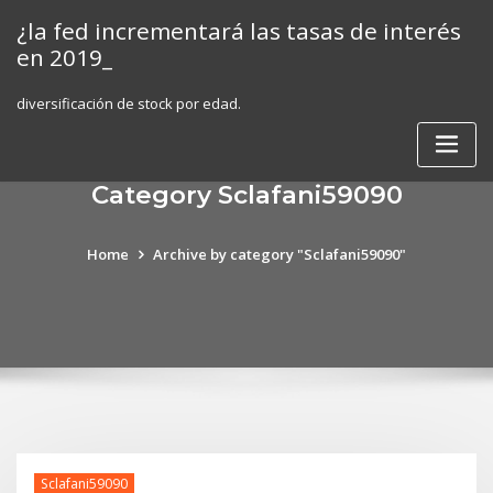
Skip
¿la fed incrementará las tasas de interés
to
en 2019_
content
diversificación de stock por edad.
Category Sclafani59090
Home
Archive by category "Sclafani59090"
Sclafani59090